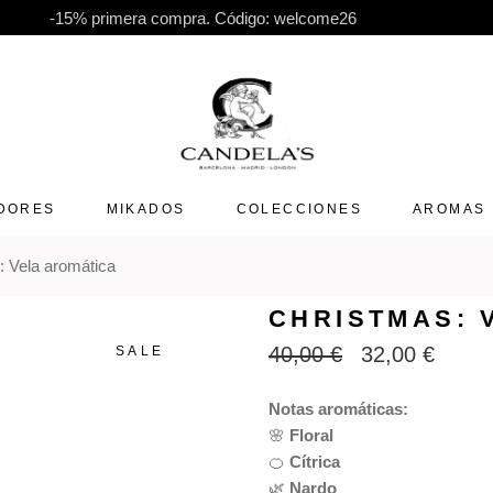
-15% primera compra. Código: welcome26
DORES
MIKADOS
COLECCIONES
AROMAS
: Vela aromática
Velas especiales
CHRISTMAS: 
40,00
€
32,00
€
SALE
EL
EL
PRECIO
PRECIO
ORIGINAL
ACTUAL
Notas aromáticas:
ERA:
ES:
🌸
Floral
40,00 €.
32,00 €.
🍊
Cítrica
🌿
Nardo