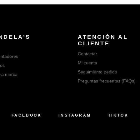
NDELA’S
ATENCIÓN AL
CLIENTE
Contactar
ntadores
Mi cuenta
os
Seguimiento pedido
ra marca
Preguntas frecuentes (FAQs)
FACEBOOK
INSTAGRAM
TIKTOK