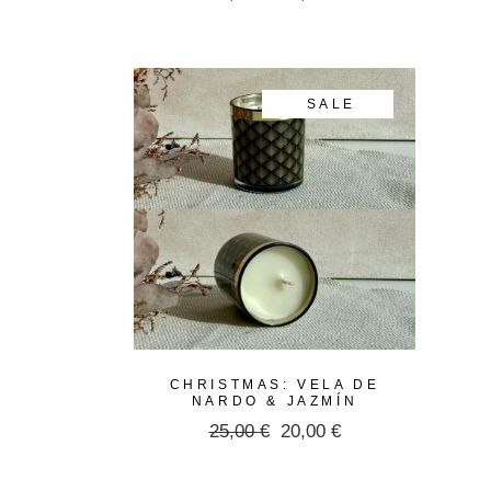
El
El
precio
precio
original
actual
era:
es:
25,00 €.
20,00 €.
SALE
CHRISTMAS: VELA DE
NARDO & JAZMÍN
25,00
€
20,00
€
El
El
precio
precio
original
actual