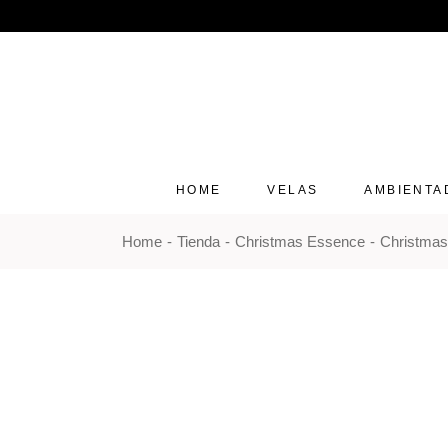
Skip
to
the
content
HOME
VELAS
AMBIENTA
Home
Tienda
Christmas Essence
Christmas