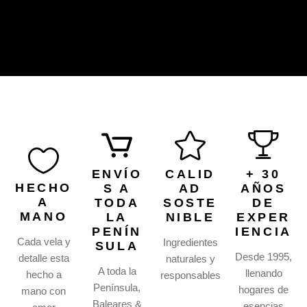
ENVÍO
CALID
+ 30
HECHO
S A
AD
AÑOS
A
TODA
SOSTE
DE
MANO
LA
NIBLE
EXPER
PENÍN
IENCIA
Cada vela y
Ingredientes
SULA
Desde 1995,
detalle esta
naturales y
A toda la
llenando
hecho a
responsables
Península,
hogares de
mano con
Baleares &
esencias