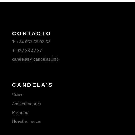
CONTACTO
T:
+34 653 58 02 53
T:
932 38 42 37
candelas@candelas.info
CANDELA’S
Velas
Ambientadores
Mikados
Nuestra marca